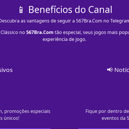
📱 Benefícios do Canal
Descubra as vantagens de seguir a 567Bra.Com no Telegra
 Clássico no
567Bra.Com
tão especial, seus jogos mais pop
experiência de jogo.
sivos
📢 Notí
m, promoções especiais
Fique por dentro d
s únicos!
eventos da 