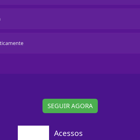
a
aticamente
SEGUIR AGORA
Acessos