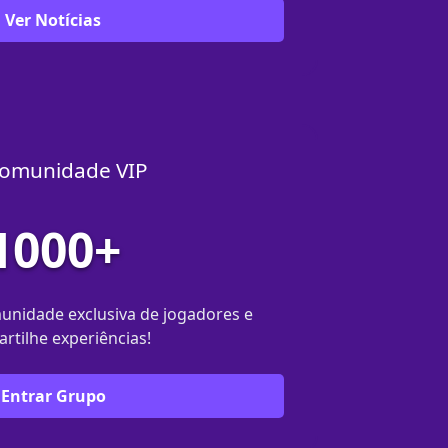
Ver Notícias
Comunidade VIP
1000+
unidade exclusiva de jogadores e
rtilhe experiências!
Entrar Grupo