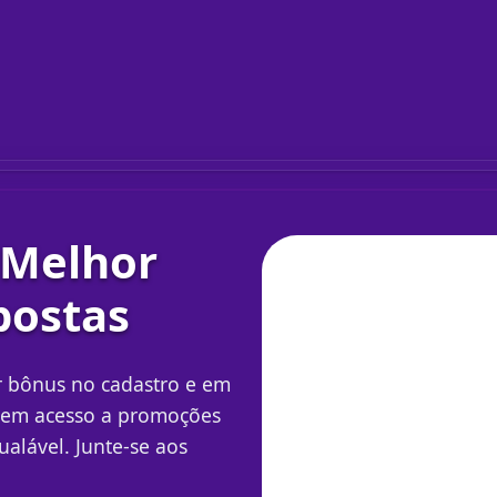
 Melhor
postas
r bônus no cadastro e em
 tem acesso a promoções
ualável. Junte-se aos