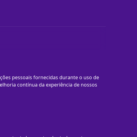
ções pessoais fornecidas durante o uso de
elhoria contínua da experiência de nossos