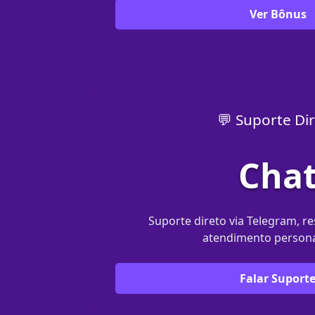
Ver Bônus
💬 Suporte Di
Cha
Suporte direto via Telegram, r
atendimento persona
Falar Suport