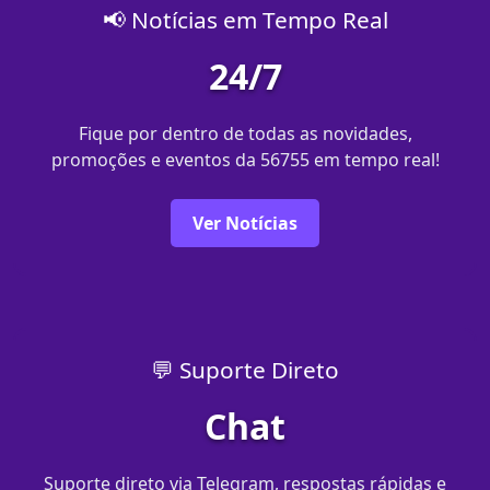
📢 Notícias em Tempo Real
24/7
Fique por dentro de todas as novidades,
promoções e eventos da 56755 em tempo real!
Ver Notícias
💬 Suporte Direto
Chat
Suporte direto via Telegram, respostas rápidas e