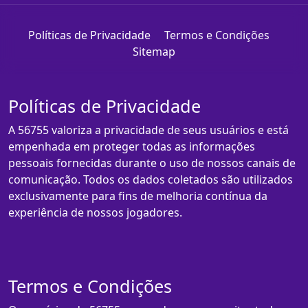
Políticas de Privacidade
Termos e Condições
Sitemap
Políticas de Privacidade
A 56755 valoriza a privacidade de seus usuários e está
empenhada em proteger todas as informações
pessoais fornecidas durante o uso de nossos canais de
comunicação. Todos os dados coletados são utilizados
exclusivamente para fins de melhoria contínua da
experiência de nossos jogadores.
Termos e Condições