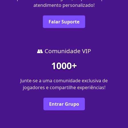
atendimento personalizado!
Falar Suporte
👥 Comunidade VIP
1000+
Junte-se a uma comunidade exclusiva de
jogadores e compartilhe experiências!
Entrar Grupo