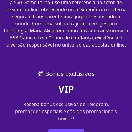
a 55B Game tornou-se uma referência no setor de
cassinos online, oferecendo uma experiência moderna,
segura e transparente para jogadores de todo o
mundo. Com uma sólida trajetória em gestão e
tecnologia, Maria Alice tem como missão transformar o
55B Game em sinônimo de confiança, excelência e
diversão responsável no universo das apostas online.
🎁 Bônus Exclusivos
VIP
Receba bônus exclusivos do Telegram,
promoções especiais e códigos promocionais
únicos!