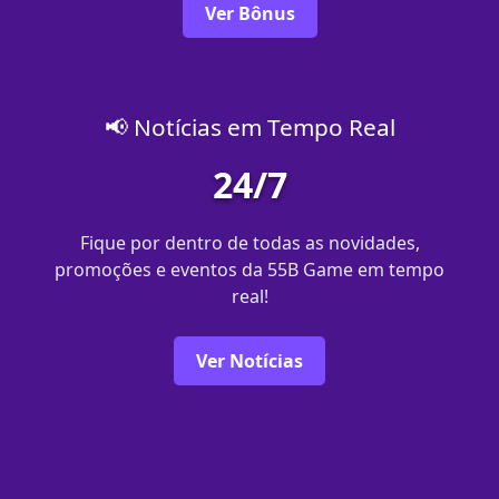
Ver Bônus
📢 Notícias em Tempo Real
24/7
Fique por dentro de todas as novidades,
promoções e eventos da 55B Game em tempo
real!
Ver Notícias