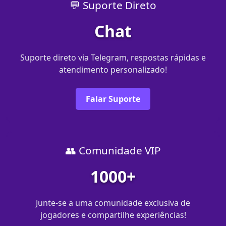
💬 Suporte Direto
Chat
Suporte direto via Telegram, respostas rápidas e
atendimento personalizado!
Falar Suporte
👥 Comunidade VIP
1000+
Junte-se a uma comunidade exclusiva de
jogadores e compartilhe experiências!