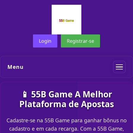
Login
Registrar-se
Menu
📱 55B Game A Melhor
Plataforma de Apostas
Cadastre-se na 55B Game para ganhar bônus no
cadastro e em cada recarga. Com a 55B Game,