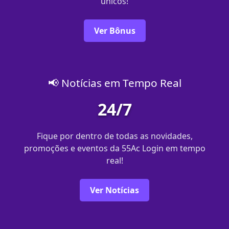
únicos!
Ver Bônus
📢 Notícias em Tempo Real
24/7
Fique por dentro de todas as novidades,
promoções e eventos da 55Ac Login em tempo
real!
Ver Notícias