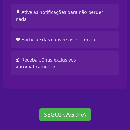
🔔 Ative as notificações para não perder
nada
💬 Participe das conversas e interaja
🎁 Receba bônus exclusivos
automaticamente
SEGUIR AGORA