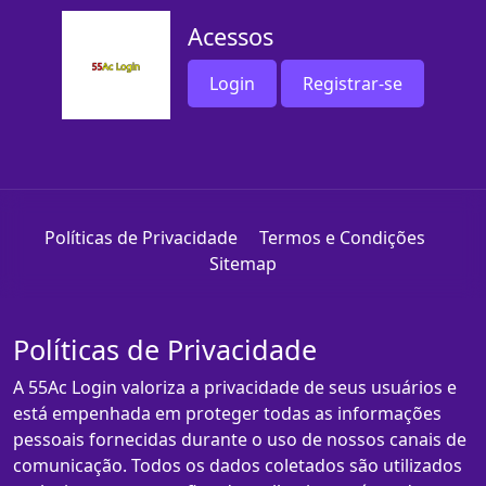
Acessos
Login
Registrar-se
Políticas de Privacidade
Termos e Condições
Sitemap
Políticas de Privacidade
A 55Ac Login valoriza a privacidade de seus usuários e
está empenhada em proteger todas as informações
pessoais fornecidas durante o uso de nossos canais de
comunicação. Todos os dados coletados são utilizados