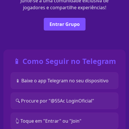
Junte-se a uma comunidade exclusiva de
jogadores e compartilhe experiências!
Entrar Grupo
📱 Como Seguir no Telegram
📱 Baixe o app Telegram no seu dispositivo
🔍 Procure por "@55Ac LoginOficial"
👆 Toque em "Entrar" ou "Join"