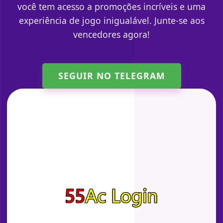
você tem acesso a promoções incríveis e uma
experiência de jogo inigualável. Junte-se aos
vencedores agora!
SEGUIR NO TELEGRAM