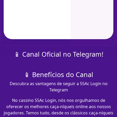
📱 Canal Oficial no Telegram!
📱 Benefícios do Canal
Descubra as vantagens de seguir a 55Ac Login no
Telegram
No cassino 55Ac Login, nós nos orgulhamos de
oferecer os melhores caça-níqueis online aos nossos
jogadores. Temos tudo, desde os clássicos caça-níqueis