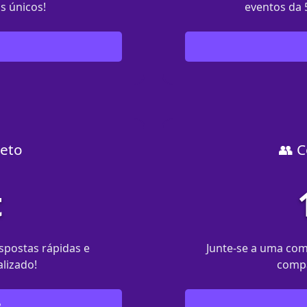
s únicos!
eventos da 
reto
👥 
t
espostas rápidas e
Junte-se a uma com
lizado!
compa
e