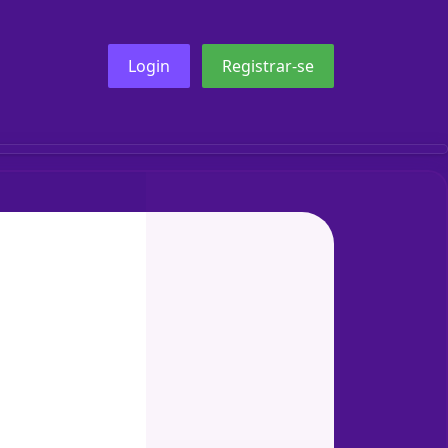
Login
Registrar-se