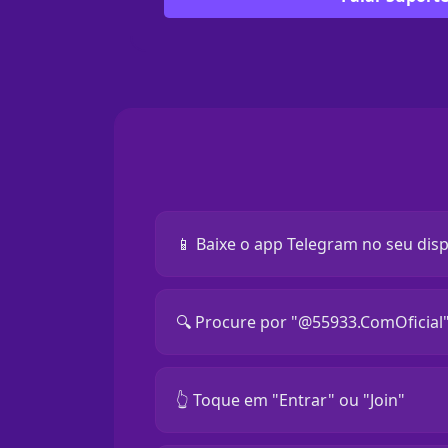
📱 Baixe o app Telegram no seu disp
🔍 Procure por "@55933.ComOficial
👆 Toque em "Entrar" ou "Join"