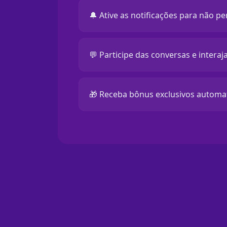
🔔 Ative as notificações para não p
💬 Participe das conversas e interaj
🎁 Receba bônus exclusivos autom