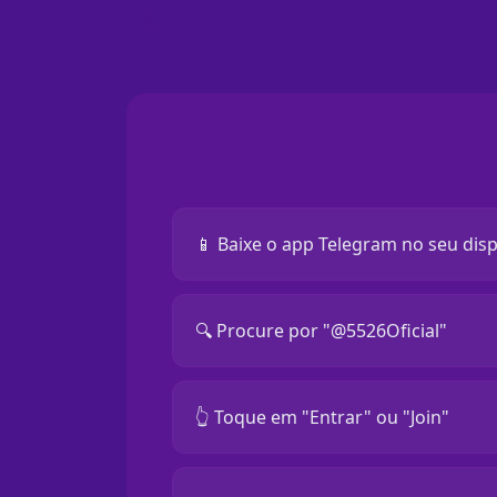
📱 Baixe o app Telegram no seu disp
🔍 Procure por "@5526Oficial"
👆 Toque em "Entrar" ou "Join"