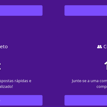
reto
👥 
t
espostas rápidas e
Junte-se a uma com
lizado!
compa
e