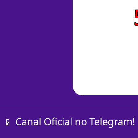
📱 Canal Oficial no Telegram!