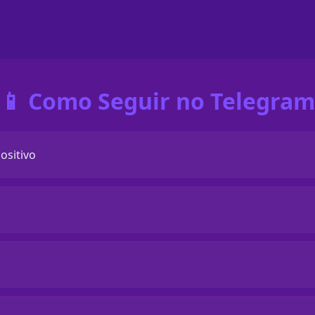
📱 Como Seguir no Telegram
ositivo