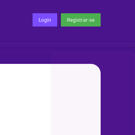
Login
Registrar-se