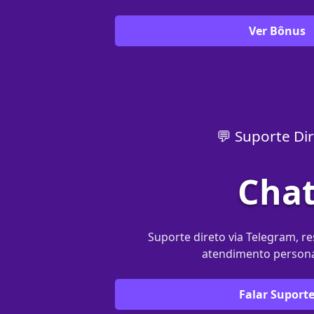
Ver Bônus
💬 Suporte Di
Cha
Suporte direto via Telegram, r
atendimento persona
Falar Suport