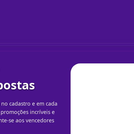
postas
 no cadastro e em cada
 promoções incríveis e
unte-se aos vencedores