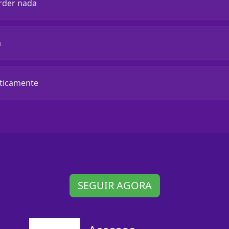
erder nada
a
aticamente
SEGUIR AGORA