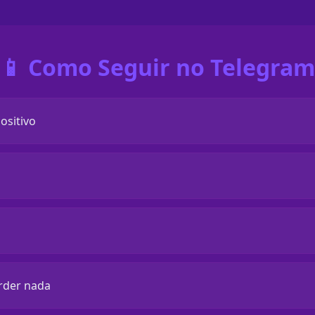
📱 Como Seguir no Telegram
ositivo
erder nada