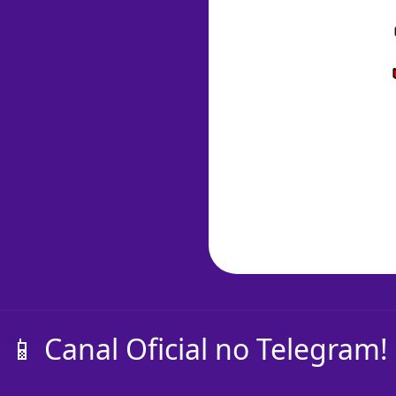
📱 Canal Oficial no Telegram!