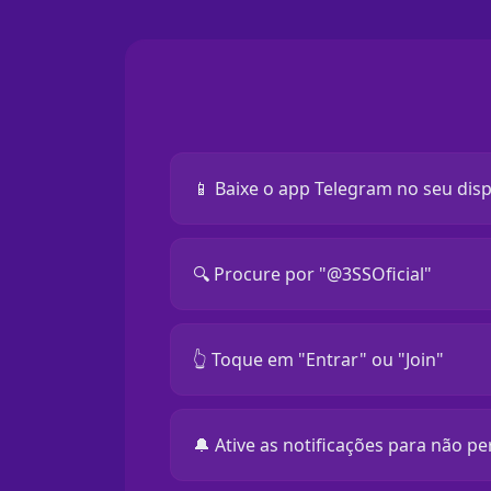
📱 Baixe o app Telegram no seu disp
🔍 Procure por "@3SSOficial"
👆 Toque em "Entrar" ou "Join"
🔔 Ative as notificações para não p