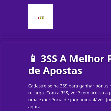
📱 3SS A Melhor 
de Apostas
Cadastre-se na 3SS para ganhar bônus 
recarga. Com a 3SS, você tem acesso a 
uma experiência de jogo inigualável. J
agora!