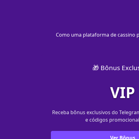
Como uma plataforma de cassino prof
🎁 Bônus Exclu
VIP
Receba bônus exclusivos do Telegra
e códigos promocionai
Ver Bônus