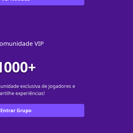
Comunidade VIP
1000+
unidade exclusiva de jogadores e
rtilhe experiências!
Entrar Grupo