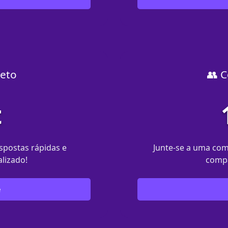
reto
👥 
t
espostas rápidas e
Junte-se a uma com
lizado!
compa
e