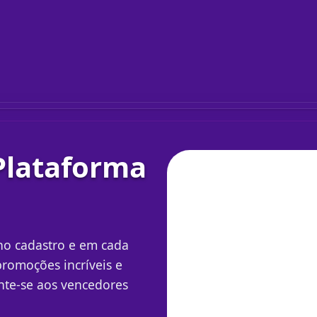
Plataforma
no cadastro e em cada
promoções incríveis e
unte-se aos vencedores