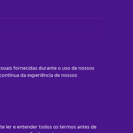
ssoais fornecidas durante o uso de nossos
 contínua da experiência de nossos
te ler e entender todos os termos antes de