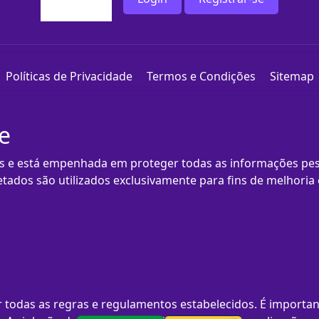
Políticas de Privacidade
Termos e Condições
Sitemap
de
ios e está empenhada em proteger todas as informações pe
tados são utilizados exclusivamente para fins de melhoria
todas as regras e regulamentos estabelecidos. É importan