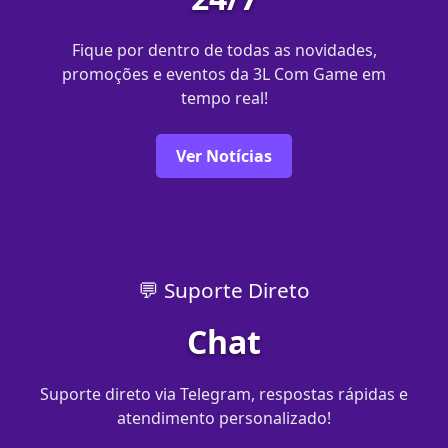
Fique por dentro de todas as novidades,
promoções e eventos da 3L Com Game em
tempo real!
Ver Notícias
💬 Suporte Direto
Chat
Suporte direto via Telegram, respostas rápidas e
atendimento personalizado!