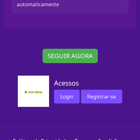
automaticamente
SEGUIR AGORA
Acessos
Login
Registrar-se