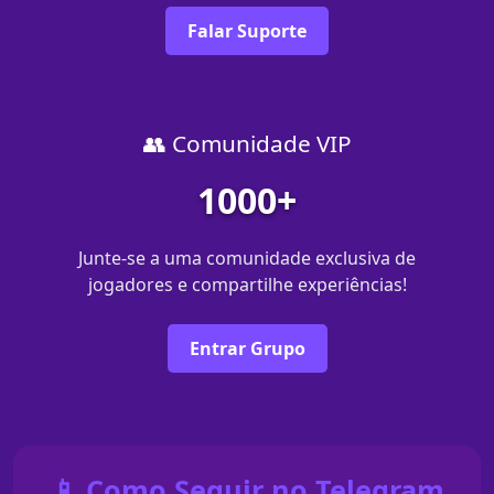
Falar Suporte
👥 Comunidade VIP
1000+
Junte-se a uma comunidade exclusiva de
jogadores e compartilhe experiências!
Entrar Grupo
📱 Como Seguir no Telegram