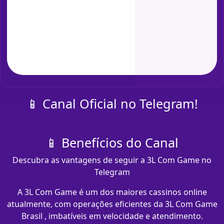
📱 Canal Oficial no Telegram!
📱 Benefícios do Canal
Descubra as vantagens de seguir a 3L Com Game no
Telegram
A 3L Com Game é um dos maiores cassinos online
atualmente, com operações eficientes da 3L Com Game
Brasil , imbatíveis em velocidade e atendimento.