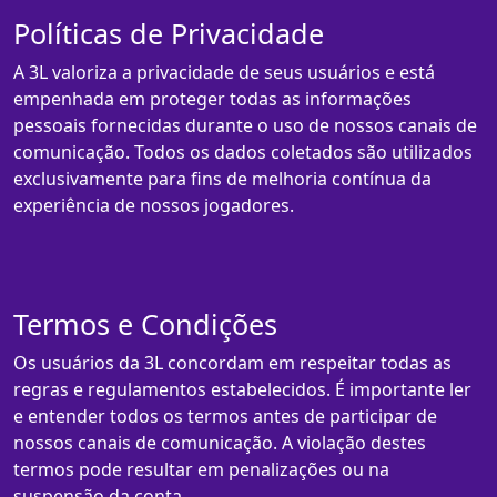
Políticas de Privacidade
A 3L valoriza a privacidade de seus usuários e está
empenhada em proteger todas as informações
pessoais fornecidas durante o uso de nossos canais de
comunicação. Todos os dados coletados são utilizados
exclusivamente para fins de melhoria contínua da
experiência de nossos jogadores.
Termos e Condições
Os usuários da 3L concordam em respeitar todas as
regras e regulamentos estabelecidos. É importante ler
e entender todos os termos antes de participar de
nossos canais de comunicação. A violação destes
termos pode resultar em penalizações ou na
suspensão da conta.