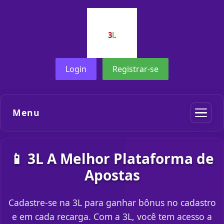
Login
Registrar-se
Menu
📱 3L A Melhor Plataforma de
Apostas
Cadastre-se na 3L para ganhar bônus no cadastro
e em cada recarga. Com a 3L, você tem acesso a