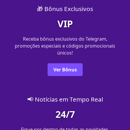
🎁 Bônus Exclusivos
VIP
Receba bônus exclusivos do Telegram,
promoções especiais e códigos promocionais
únicos!
Ver Bônus
📢 Notícias em Tempo Real
24/7
Fique por dentro de todas as novidades,