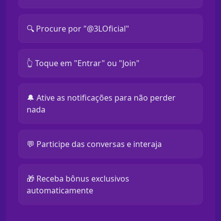
🔍 Procure por "@3LOficial"
👆 Toque em "Entrar" ou "Join"
🔔 Ative as notificações para não perder
nada
💬 Participe das conversas e interaja
🎁 Receba bônus exclusivos
automaticamente