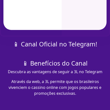
📱 Canal Oficial no Telegram!
📱 Benefícios do Canal
Descubra as vantagens de seguir a 3L no Telegram
Através da web, a 3L permite que os brasileiros
vivenciem o cassino online com jogos populares e
promoções exclusivas.