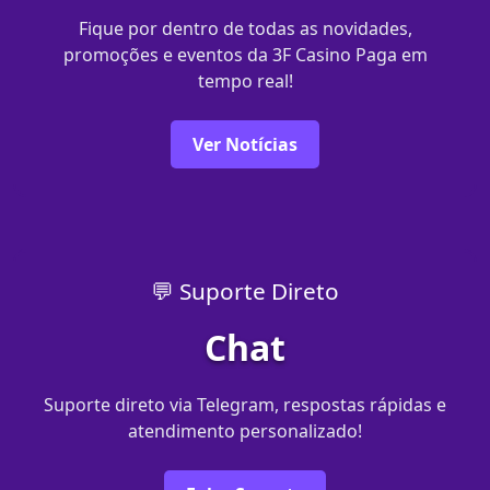
Fique por dentro de todas as novidades,
promoções e eventos da 3F Casino Paga em
tempo real!
Ver Notícias
💬 Suporte Direto
Chat
Suporte direto via Telegram, respostas rápidas e
atendimento personalizado!