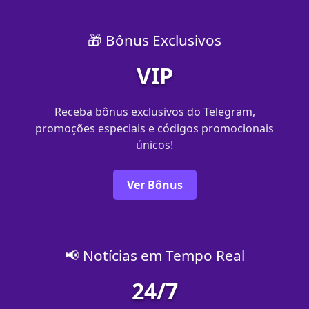
🎁 Bônus Exclusivos
VIP
Receba bônus exclusivos do Telegram,
promoções especiais e códigos promocionais
únicos!
Ver Bônus
📢 Notícias em Tempo Real
24/7