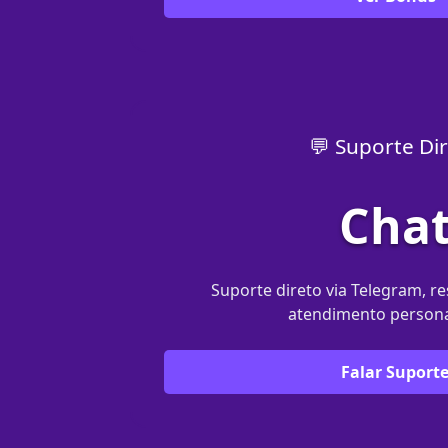
💬 Suporte Di
Cha
Suporte direto via Telegram, r
atendimento persona
Falar Suport