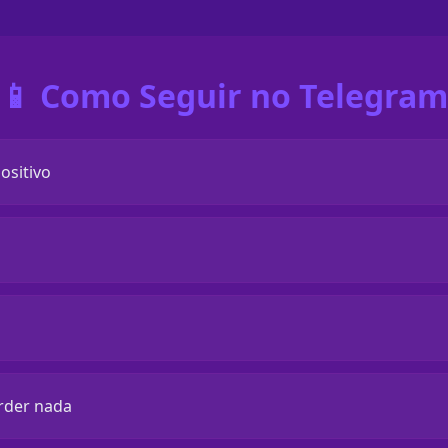
📱 Como Seguir no Telegram
ositivo
erder nada