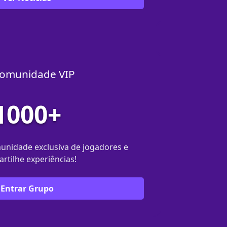
Comunidade VIP
1000+
unidade exclusiva de jogadores e
rtilhe experiências!
Entrar Grupo