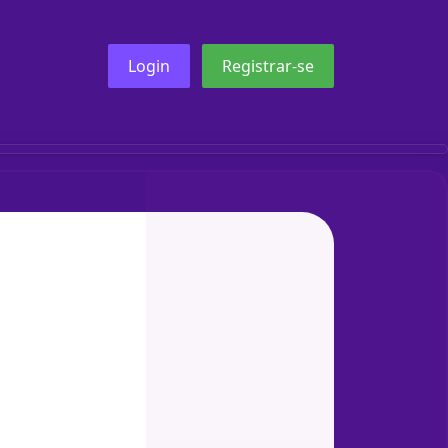
Login
Registrar-se