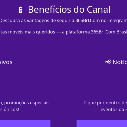
📱 Benefícios do Canal
Descubra as vantagens de seguir a 365Brl.Com no Telegra
as móveis mais queridos — a plataforma 365Brl.Com Brasil 
sivos
📢 Notí
m, promoções especiais
Fique por dentro d
s únicos!
eventos da 