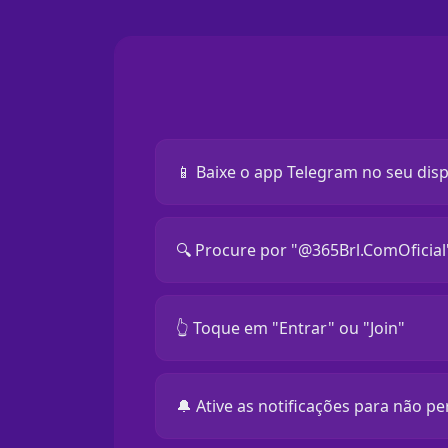
📱 Baixe o app Telegram no seu disp
🔍 Procure por "@365Brl.ComOficial
👆 Toque em "Entrar" ou "Join"
🔔 Ative as notificações para não p