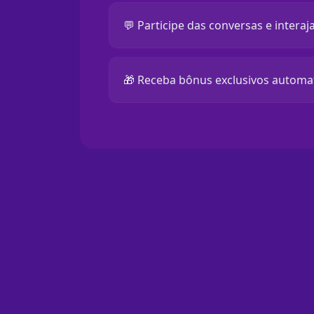
💬 Participe das conversas e interaj
🎁 Receba bônus exclusivos autom