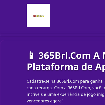
📱 365Brl.Com A
Plataforma de A
Cadastre-se na 365Brl.Com para ganhar
cada recarga. Com a 365Brl.Com, você 
incríveis e uma experiência de jogo inig
vencedores agora!