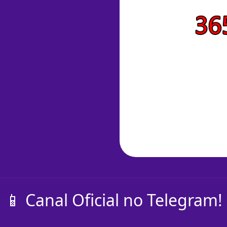
📱 Canal Oficial no Telegram!