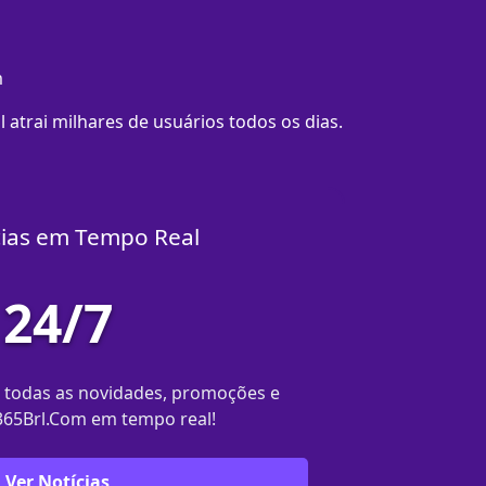
m
atrai milhares de usuários todos os dias.
cias em Tempo Real
24/7
e todas as novidades, promoções e
365Brl.Com em tempo real!
Ver Notícias