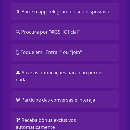
📱 Baixe o app Telegram no seu dispositivo
🔍 Procure por "@35HOficial"
👆 Toque em "Entrar" ou "Join"
🔔 Ative as notificações para não perder
nada
💬 Participe das conversas e interaja
🎁 Receba bônus exclusivos
automaticamente