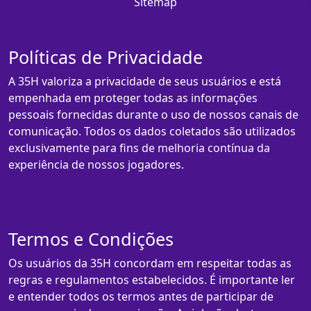
Sitemap
Políticas de Privacidade
A 35H valoriza a privacidade de seus usuários e está
empenhada em proteger todas as informações
pessoais fornecidas durante o uso de nossos canais de
comunicação. Todos os dados coletados são utilizados
exclusivamente para fins de melhoria contínua da
experiência de nossos jogadores.
Termos e Condições
Os usuários da 35H concordam em respeitar todas as
regras e regulamentos estabelecidos. É importante ler
e entender todos os termos antes de participar de