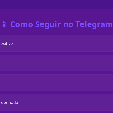
📱 Como Seguir no Telegram
ositivo
erder nada