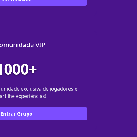
Comunidade VIP
1000+
unidade exclusiva de jogadores e
rtilhe experiências!
Entrar Grupo