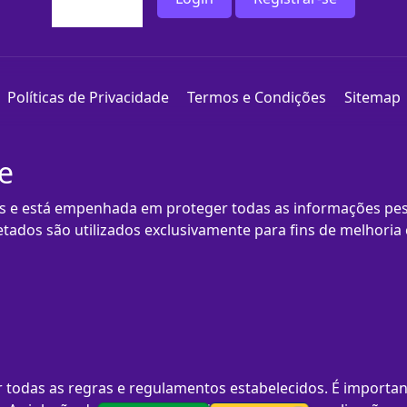
Políticas de Privacidade
Termos e Condições
Sitemap
de
ios e está empenhada em proteger todas as informações pe
tados são utilizados exclusivamente para fins de melhoria
todas as regras e regulamentos estabelecidos. É importan