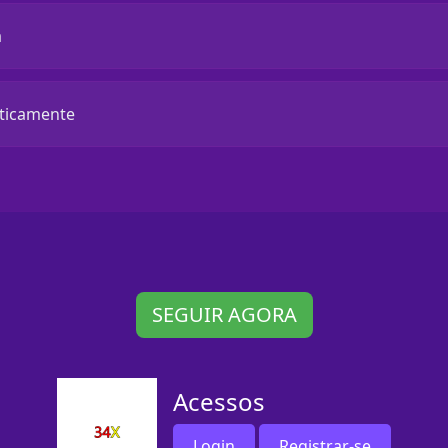
a
aticamente
SEGUIR AGORA
Acessos
Login
Registrar-se