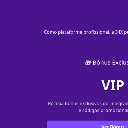
Como plataforma profissional, a 34X pe
🎁 Bônus Exclu
VIP
Receba bônus exclusivos do Telegra
e códigos promocionai
Ver Bônus