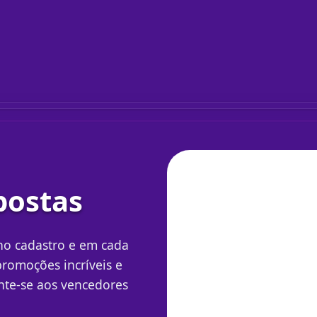
postas
no cadastro e em cada
promoções incríveis e
unte-se aos vencedores