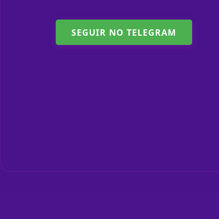
SEGUIR NO TELEGRAM