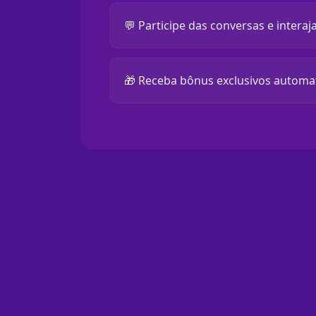
💬 Participe das conversas e interaj
🎁 Receba bônus exclusivos autom