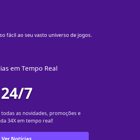
o fácil ao seu vasto universo de jogos.
cias em Tempo Real
24/7
e todas as novidades, promoções e
 da 34X em tempo real!
Ver Notícias