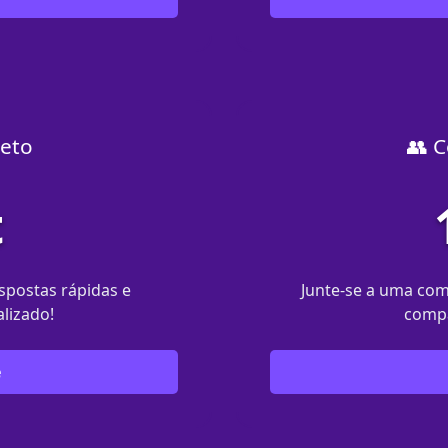
reto
👥 
t
espostas rápidas e
Junte-se a uma com
lizado!
compa
e