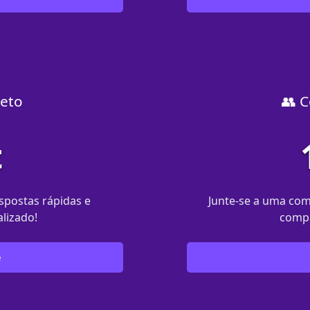
reto
👥 
t
espostas rápidas e
Junte-se a uma com
lizado!
compa
e