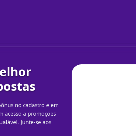
elhor
postas
bônus no cadastro e em
em acesso a promoções
ualável. Junte-se aos