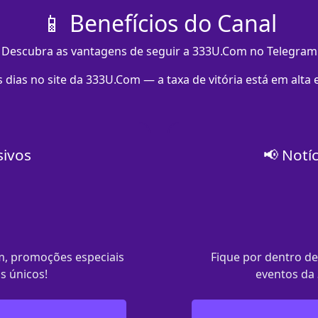
📱 Benefícios do Canal
Descubra as vantagens de seguir a 333U.Com no Telegram
dias no site da 333U.Com — a taxa de vitória está em alta
sivos
📢 Notí
m, promoções especiais
Fique por dentro d
s únicos!
eventos da