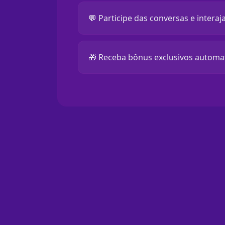
💬 Participe das conversas e interaj
🎁 Receba bônus exclusivos autom