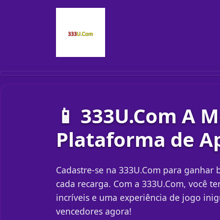
📱 333U.Com A M
Plataforma de A
Cadastre-se na 333U.Com para ganhar 
cada recarga. Com a 333U.Com, você t
incríveis e uma experiência de jogo inig
vencedores agora!