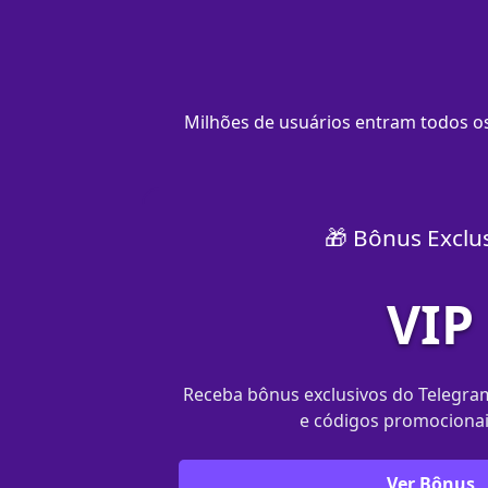
Milhões de usuários entram todos os 
🎁 Bônus Exclu
VIP
Receba bônus exclusivos do Telegra
e códigos promocionai
Ver Bônus