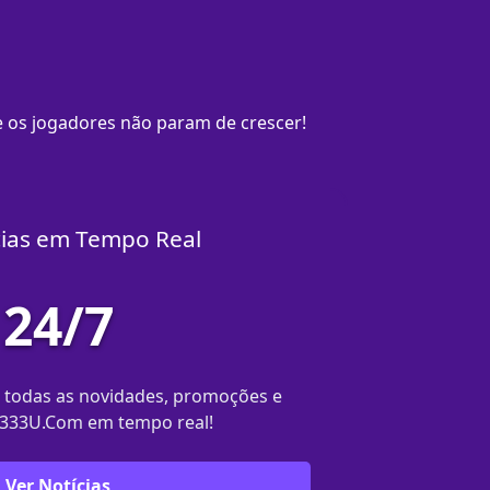
 e os jogadores não param de crescer!
cias em Tempo Real
24/7
e todas as novidades, promoções e
 333U.Com em tempo real!
Ver Notícias