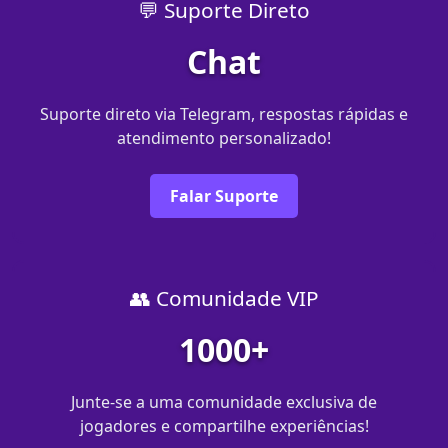
💬 Suporte Direto
Chat
Suporte direto via Telegram, respostas rápidas e
atendimento personalizado!
Falar Suporte
👥 Comunidade VIP
1000+
Junte-se a uma comunidade exclusiva de
jogadores e compartilhe experiências!