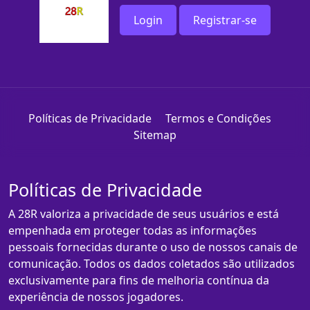
Login
Registrar-se
Políticas de Privacidade
Termos e Condições
Sitemap
Políticas de Privacidade
A 28R valoriza a privacidade de seus usuários e está
empenhada em proteger todas as informações
pessoais fornecidas durante o uso de nossos canais de
comunicação. Todos os dados coletados são utilizados
exclusivamente para fins de melhoria contínua da
experiência de nossos jogadores.