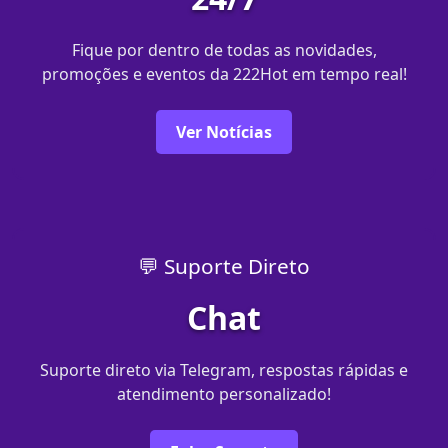
Fique por dentro de todas as novidades,
promoções e eventos da 222Hot em tempo real!
Ver Notícias
💬 Suporte Direto
Chat
Suporte direto via Telegram, respostas rápidas e
atendimento personalizado!