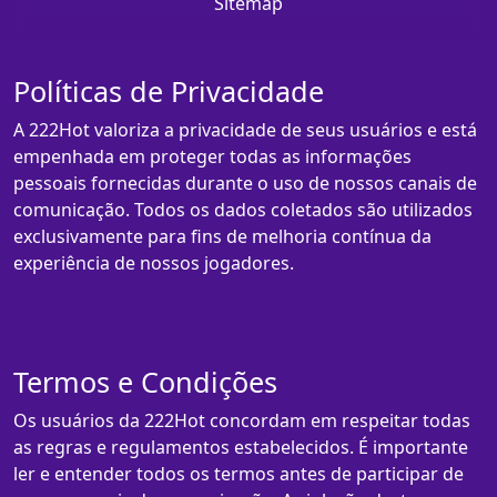
Sitemap
Políticas de Privacidade
A 222Hot valoriza a privacidade de seus usuários e está
empenhada em proteger todas as informações
pessoais fornecidas durante o uso de nossos canais de
comunicação. Todos os dados coletados são utilizados
exclusivamente para fins de melhoria contínua da
experiência de nossos jogadores.
Termos e Condições
Os usuários da 222Hot concordam em respeitar todas
as regras e regulamentos estabelecidos. É importante
ler e entender todos os termos antes de participar de