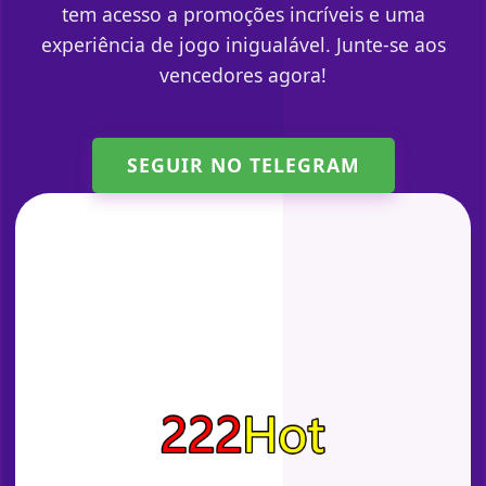
tem acesso a promoções incríveis e uma
experiência de jogo inigualável. Junte-se aos
vencedores agora!
SEGUIR NO TELEGRAM