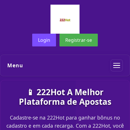
Login
Registrar-se
Menu
📱 222Hot A Melhor
Plataforma de Apostas
Cadastre-se na 222Hot para ganhar bônus no
cadastro e em cada recarga. Com a 222Hot, você