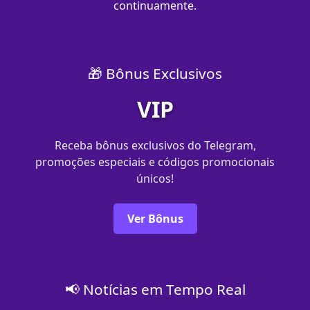
continuamente.
🎁 Bônus Exclusivos
VIP
Receba bônus exclusivos do Telegram,
promoções especiais e códigos promocionais
únicos!
Ver Bônus
📢 Notícias em Tempo Real