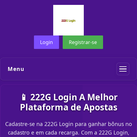
Login
Registrar-se
Menu
📱 222G Login A Melhor
Plataforma de Apostas
Cadastre-se na 222G Login para ganhar bônus no
cadastro e em cada recarga. Com a 222G Login,