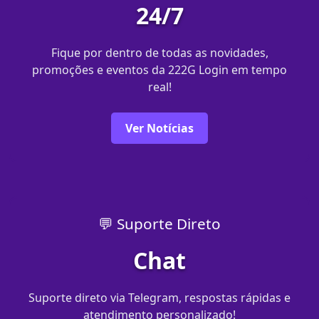
24/7
Fique por dentro de todas as novidades,
promoções e eventos da 222G Login em tempo
real!
Ver Notícias
💬 Suporte Direto
Chat
Suporte direto via Telegram, respostas rápidas e
atendimento personalizado!