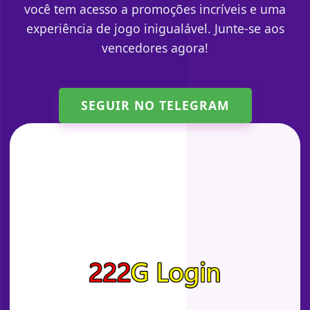
você tem acesso a promoções incríveis e uma
experiência de jogo inigualável. Junte-se aos
vencedores agora!
SEGUIR NO TELEGRAM