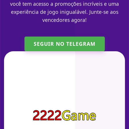
você tem acesso a promoções incríveis e uma
experiência de jogo inigualável. Junte-se aos
vencedores agora!
SEGUIR NO TELEGRAM