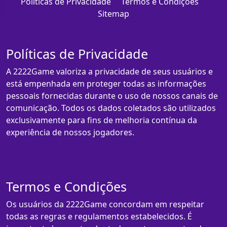
Políticas de Privacidade
Termos e Condições
Sitemap
Políticas de Privacidade
A 2222Game valoriza a privacidade de seus usuários e
está empenhada em proteger todas as informações
pessoais fornecidas durante o uso de nossos canais de
comunicação. Todos os dados coletados são utilizados
exclusivamente para fins de melhoria contínua da
experiência de nossos jogadores.
Termos e Condições
Os usuários da 2222Game concordam em respeitar
todas as regras e regulamentos estabelecidos. É