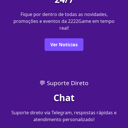
Fique por dentro de todas as novidades,
promoções e eventos da 2222Game em tempo
real!
Ver Notícias
💬 Suporte Direto
Chat
Suporte direto via Telegram, respostas rápidas e
atendimento personalizado!