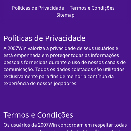
Políticas de Privacidade
Termos e Condições
Sitemap
Políticas de Privacidade
A 2007Win valoriza a privacidade de seus usuários e
está empenhada em proteger todas as informações
pessoais fornecidas durante o uso de nossos canais de
comunicação. Todos os dados coletados são utilizados
exclusivamente para fins de melhoria contínua da
experiência de nossos jogadores.
Termos e Condições
Os usuários da 2007Win concordam em respeitar todas