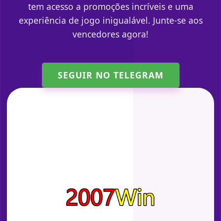
tem acesso a promoções incríveis e uma
experiência de jogo inigualável. Junte-se aos
vencedores agora!
SEGUIR NO TELEGRAM