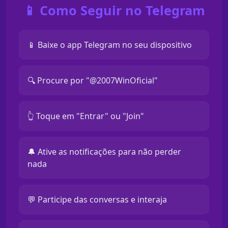
📱 Como Seguir no Telegram
📱 Baixe o app Telegram no seu dispositivo
🔍 Procure por "@2007WinOficial"
👆 Toque em "Entrar" ou "Join"
🔔 Ative as notificações para não perder
nada
💬 Participe das conversas e interaja