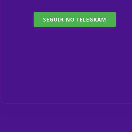
SEGUIR NO TELEGRAM