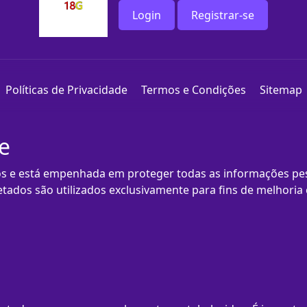
Login
Registrar-se
Políticas de Privacidade
Termos e Condições
Sitemap
de
ios e está empenhada em proteger todas as informações pe
tados são utilizados exclusivamente para fins de melhoria