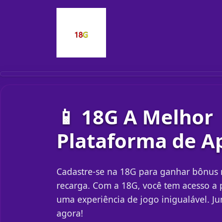
📱 18G A Melhor
Plataforma de A
Cadastre-se na 18G para ganhar bônus 
recarga. Com a 18G, você tem acesso a 
uma experiência de jogo inigualável. J
agora!