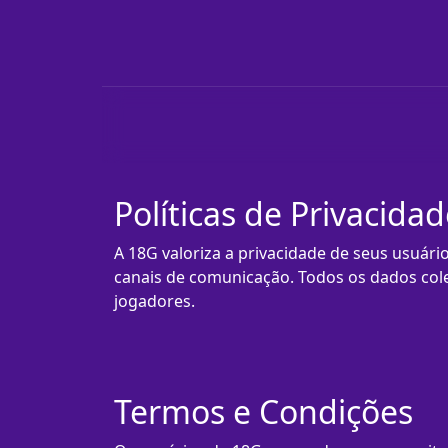
Políticas de Privacida
A 18G valoriza a privacidade de seus usuár
canais de comunicação. Todos os dados cole
jogadores.
Termos e Condições