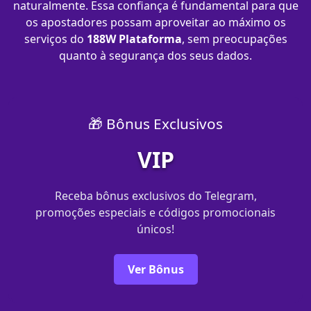
naturalmente. Essa confiança é fundamental para que
os apostadores possam aproveitar ao máximo os
serviços do
188W Plataforma
, sem preocupações
quanto à segurança dos seus dados.
🎁 Bônus Exclusivos
VIP
Receba bônus exclusivos do Telegram,
promoções especiais e códigos promocionais
únicos!
Ver Bônus