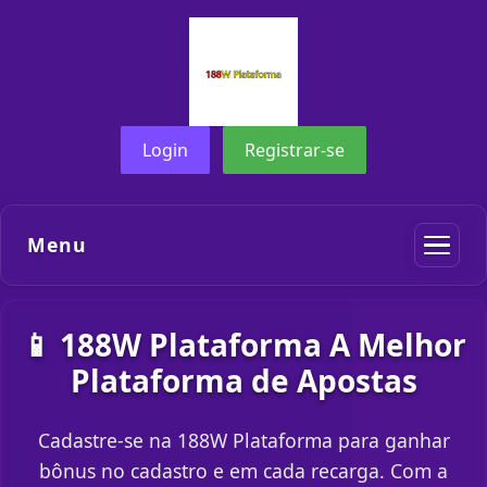
Login
Registrar-se
Menu
📱 188W Plataforma A Melhor
Plataforma de Apostas
Cadastre-se na 188W Plataforma para ganhar
bônus no cadastro e em cada recarga. Com a