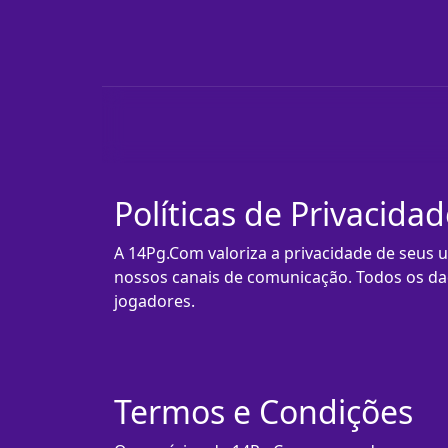
Políticas de Privacida
A 14Pg.Com valoriza a privacidade de seus
nossos canais de comunicação. Todos os dad
jogadores.
Termos e Condições