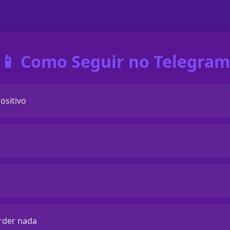
📱 Como Seguir no Telegram
ositivo
erder nada