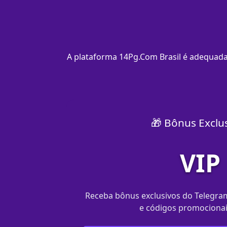
A plataforma 14Pg.Com Brasil é adequad
🎁 Bônus Exclu
VIP
Receba bônus exclusivos do Telegra
e códigos promocionai