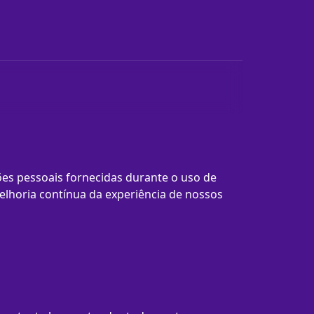
es pessoais fornecidas durante o uso de
elhoria contínua da experiência de nossos