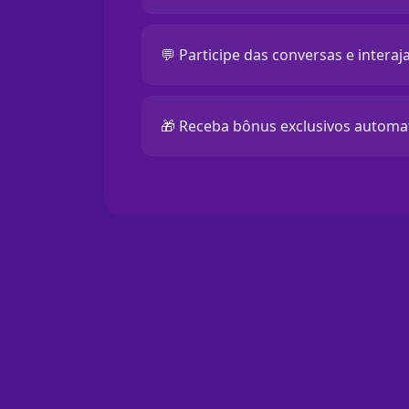
💬 Participe das conversas e interaj
🎁 Receba bônus exclusivos autom