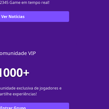
12345 Game em tempo real!
Ver Notícias
Comunidade VIP
1000+
unidade exclusiva de jogadores e
rtilhe experiências!
Entrar Grupo