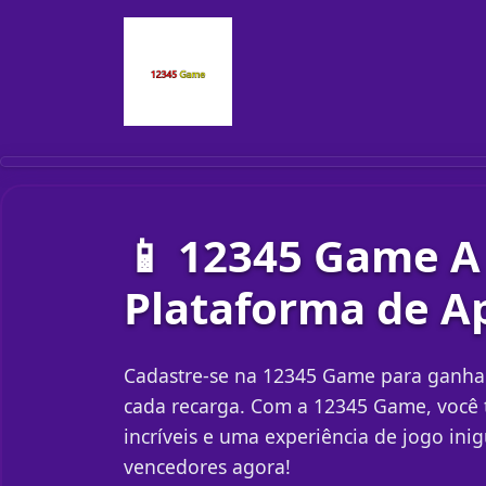
📱 12345 Game A
Plataforma de A
Cadastre-se na 12345 Game para ganha
cada recarga. Com a 12345 Game, você
incríveis e uma experiência de jogo inig
vencedores agora!