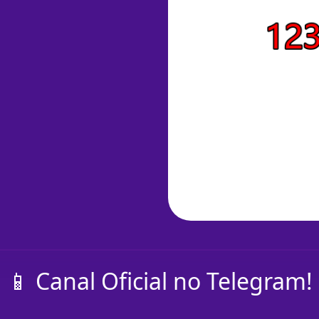
📱 Canal Oficial no Telegram!