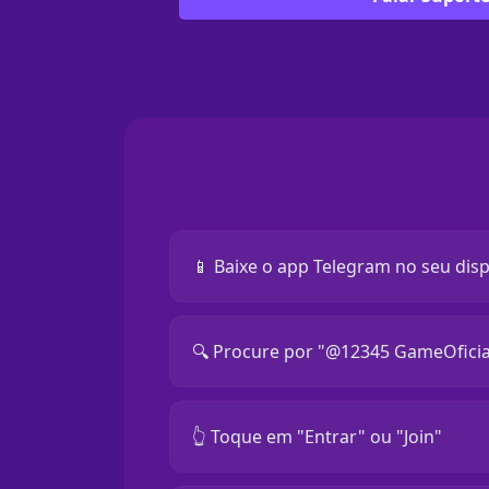
📱 Baixe o app Telegram no seu disp
🔍 Procure por "@12345 GameOficia
👆 Toque em "Entrar" ou "Join"