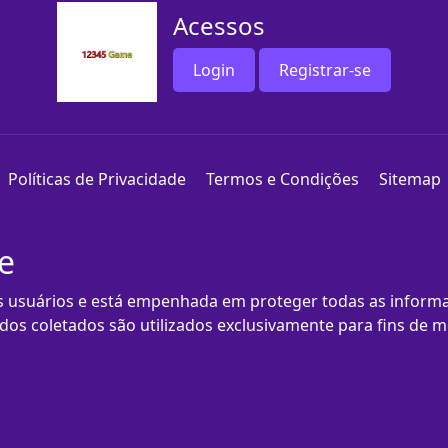
Acessos
Login
Registrar-se
Políticas de Privacidade
Termos e Condições
Sitemap
de
us usuários e está empenhada em proteger todas as informa
os coletados são utilizados exclusivamente para fins de m