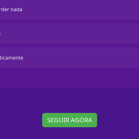
erder nada
a
aticamente
SEGUIR AGORA