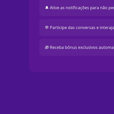
🔔 Ative as notificações para não p
💬 Participe das conversas e interaj
🎁 Receba bônus exclusivos autom