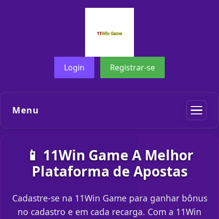
Login
Registrar-se
Menu
📱 11Win Game A Melhor
Plataforma de Apostas
Cadastre-se na 11Win Game para ganhar bônus
no cadastro e em cada recarga. Com a 11Win