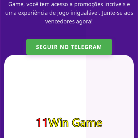
Game, você tem acesso a promoções incríveis e
uma experiência de jogo inigualável. Junte-se aos
vencedores agora!
SEGUIR NO TELEGRAM