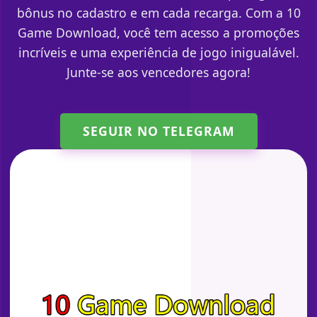
bônus no cadastro e em cada recarga. Com a 10
Game Download, você tem acesso a promoções
incríveis e uma experiência de jogo inigualável.
Junte-se aos vencedores agora!
SEGUIR NO TELEGRAM