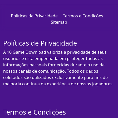
Políticas de Privacidade
Termos e Condições
Sitemap
Políticas de Privacidade
A 10 Game Download valoriza a privacidade de seus
usuários e está empenhada em proteger todas as
informações pessoais fornecidas durante o uso de
nossos canais de comunicação. Todos os dados
coletados são utilizados exclusivamente para fins de
melhoria contínua da experiência de nossos jogadores.
Termos e Condições