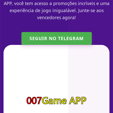
APP, você tem acesso a promoções incríveis e uma
experiência de jogo inigualável. Junte-se aos
vencedores agora!
SEGUIR NO TELEGRAM