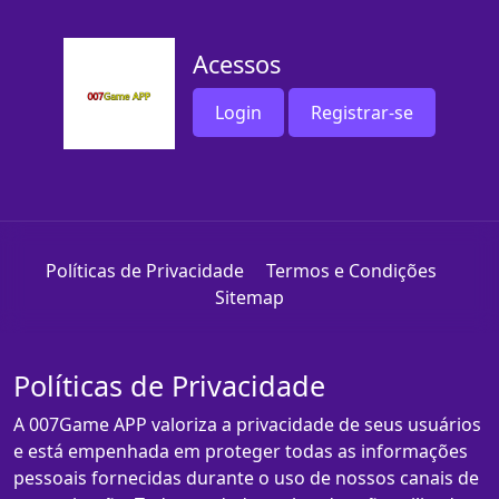
Acessos
Login
Registrar-se
Políticas de Privacidade
Termos e Condições
Sitemap
Políticas de Privacidade
A 007Game APP valoriza a privacidade de seus usuários
e está empenhada em proteger todas as informações
pessoais fornecidas durante o uso de nossos canais de