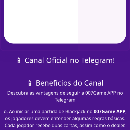
📱 Canal Oficial no Telegram!
📱 Benefícios do Canal
Descubra as vantagens de seguir a 007Game APP no
Telegram
o. Ao iniciar uma partida de Blackjack no
007Game APP
,
os jogadores devem entender algumas regras básicas.
Cada jogador recebe duas cartas, assim como o dealer.