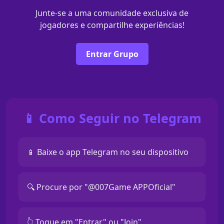
Junte-se a uma comunidade exclusiva de
jogadores e compartilhe experiências!
Entrar Grupo
📱 Como Seguir no Telegram
📱 Baixe o app Telegram no seu dispositivo
🔍 Procure por "@007Game APPOficial"
👆 Toque em "Entrar" ou "Join"