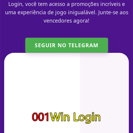
Login, você tem acesso a promoções incríveis e
uma experiência de jogo inigualável. Junte-se aos
vencedores agora!
SEGUIR NO TELEGRAM