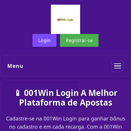
Login
Registrar-se
Menu
📱 001Win Login A Melhor
Plataforma de Apostas
Cadastre-se na 001Win Login para ganhar bônus
no cadastro e em cada recarga. Com a 001Win