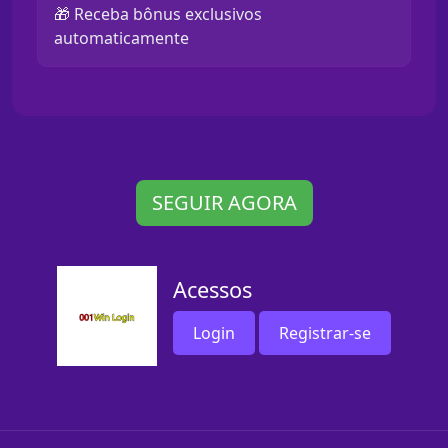
🎁 Receba bônus exclusivos
automaticamente
SEGUIR AGORA
Acessos
Login
Registrar-se